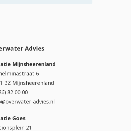
erwater Advies
atie Mijnsheerenland
helminastraat 6
1 BZ Mijnsheerenland
86) 82 00 00
o@overwater-advies.nl
atie Goes
tionsplein 21