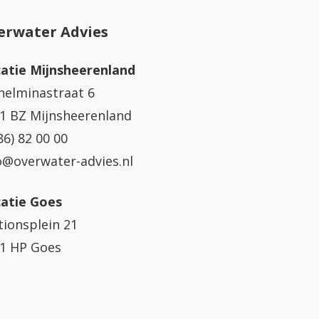
erwater Advies
atie Mijnsheerenland
helminastraat 6
1 BZ Mijnsheerenland
86) 82 00 00
o@overwater-advies.nl
atie Goes
tionsplein 21
1 HP Goes