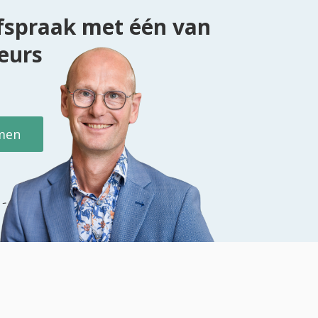
fspraak met één van
eurs
men