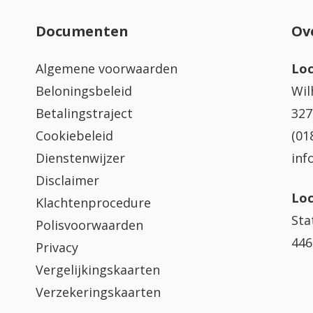
Documenten
Ov
Algemene voorwaarden
Loc
Beloningsbeleid
Wil
Betalingstraject
327
Cookiebeleid
(01
Dienstenwijzer
inf
Disclaimer
Loc
Klachtenprocedure
Sta
Polisvoorwaarden
446
Privacy
Vergelijkingskaarten
Verzekeringskaarten