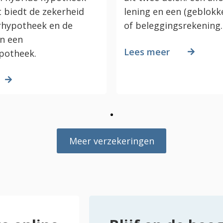
 biedt de zekerheid
lening en een (geblokk
rhypotheek en de
of beleggingsrekening.
an een
Lees meer
potheek.
Meer verzekeringen