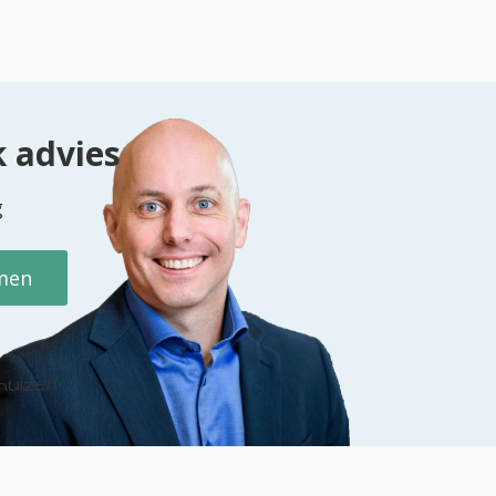
k advies
g
men
huizen