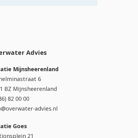
erwater Advies
atie Mijnsheerenland
helminastraat 6
1 BZ Mijnsheerenland
86) 82 00 00
o@overwater-advies.nl
atie Goes
tionsplein 21