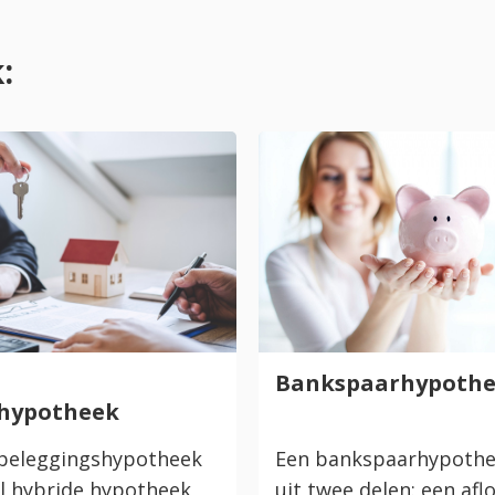
:
Bankspaarhypoth
shypotheek
 beleggingshypotheek
Een bankspaarhypothe
l hybride hypotheek
uit twee delen: een afl