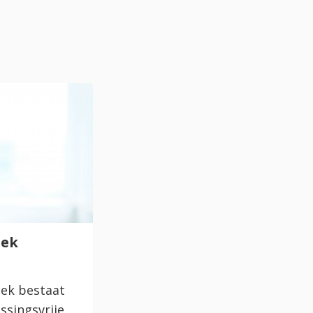
eek
ek bestaat
ossingsvrije