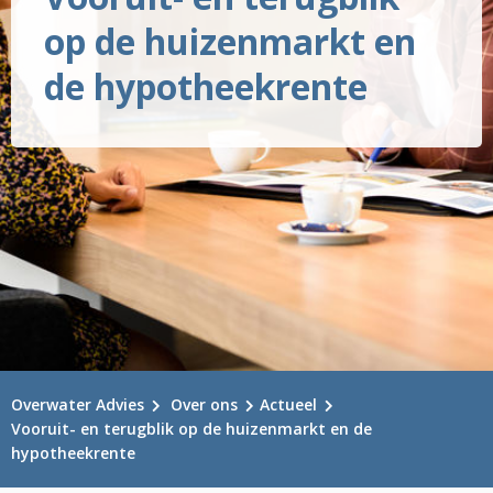
op de huizenmarkt en
de hypotheekrente
Overwater Advies
Over ons
Actueel
Vooruit- en terugblik op de huizenmarkt en de
hypotheekrente